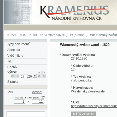
KRAMERIUS
-
PERIODIKA
(796/5736010) -
W
(5/39858) -
Wlastenský zwěstowatel
(
Typy dokumentů
Wlastenský zwěstowatel - 1820
Abeceda
* Datum vydání výtisku:
Výběr titulu
23.10.1820
Titul
* Číslo výtisku:
Ročník
17
Výtisk
/26
* Typ výtisku:
číslo periodika
Stránka
* Hlavní název:
Wlastenský zwěstowatel
PDF
Vytvořit
rozsah stran: (max. 20)
-
* URI:
http://kramerius.nkp.cz/kramerius/hand
hledat v aktuálním
výtisku
Stránka periodika:
(129)
130
131
132
133
134