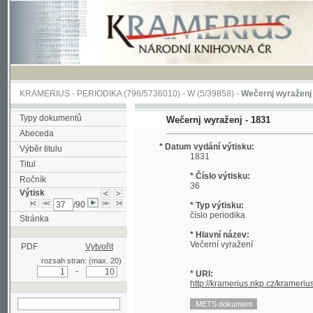
KRAMERIUS
-
PERIODIKA
(796/5736010) -
W
(5/39858) -
Wečernj wyraženj
(1/1126
Typy dokumentů
Wečernj wyraženj - 1831
Abeceda
* Datum vydání výtisku:
Výběr titulu
1831
Titul
* Číslo výtisku:
Ročník
36
Výtisk
/90
* Typ výtisku:
číslo periodika
Stránka
* Hlavní název:
Večerní vyražení
PDF
Vytvořit
rozsah stran: (max. 20)
-
* URI:
http://kramerius.nkp.cz/kramerius/hand
hledat v aktuálním
výtisku
Stránka periodika:
(281)
282
283
284
285
286