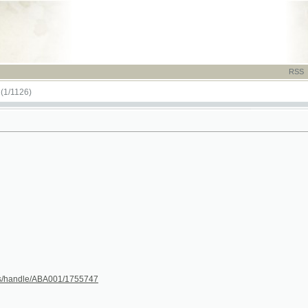
RSS
-
TISK
-
NÁP
)
le/ABA001/1755747
287
288
(288a*)
(288b)