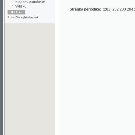
Pokročilé vyhledávání
©2003-2010
Developed
under GNU GPL
by
Qbizm
,
NKČR
and
KNAV