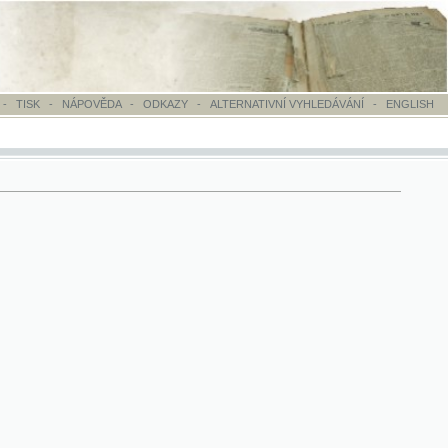
OVĚDA
-
ODKAZY
-
ALTERNATIVNÍ VYHLEDÁVÁNÍ
-
ENGLISH