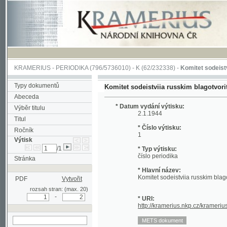
KRAMERIUS
-
PERIODIKA
(796/5736010) -
K
(62/232338) -
Komitet sodeistviia russ
Typy dokumentů
Komitet sodeistviia russkim blagotvoritel'nym 
Abeceda
* Datum vydání výtisku:
Výběr titulu
2.1.1944
Titul
* Číslo výtisku:
Ročník
1
Výtisk
/1
* Typ výtisku:
číslo periodika
Stránka
* Hlavní název:
Komitet sodeistviia russkim blagotvoritel
PDF
Vytvořit
rozsah stran: (max. 20)
-
* URI:
http://kramerius.nkp.cz/kramerius/hand
hledat v aktuálním
výtisku
Stránka periodika:
(1)
(2)