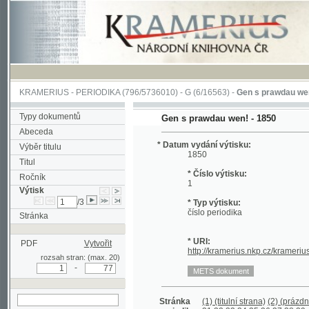
KRAMERIUS
-
PERIODIKA
(796/5736010) -
G
(6/16563) -
Gen s prawdau wen!
(1/11
Typy dokumentů
Gen s prawdau wen! - 1850
Abeceda
* Datum vydání výtisku:
Výběr titulu
1850
Titul
* Číslo výtisku:
Ročník
1
Výtisk
/3
* Typ výtisku:
číslo periodika
Stránka
* URI:
PDF
Vytvořit
http://kramerius.nkp.cz/kramerius/hand
rozsah stran: (max. 20)
-
Stránka
(1) (titulní strana)
(2) (prázdná strana
periodika:
31
32
33
34
35
36
37
38
39
40
41
4
hledat v aktuálním
69
70
71
72
73
74
75
76
(76a)
výtisku