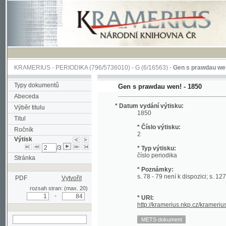
KRAMERIUS
-
PERIODIKA
(796/5736010) -
G
(6/16563) -
Gen s prawdau wen!
(1/11
Typy dokumentů
Gen s prawdau wen! - 1850
Abeceda
* Datum vydání výtisku:
Výběr titulu
1850
Titul
* Číslo výtisku:
Ročník
2
Výtisk
/3
* Typ výtisku:
číslo periodika
Stránka
* Poznámky:
s. 78 - 79 není k dispozici; s. 127 - 128 n
PDF
Vytvořit
rozsah stran: (max. 20)
-
* URI:
http://kramerius.nkp.cz/kramerius/hand
hledat v aktuálním
výtisku
Stránka
(77) (titulní strana)
80
81
82
83
84
8