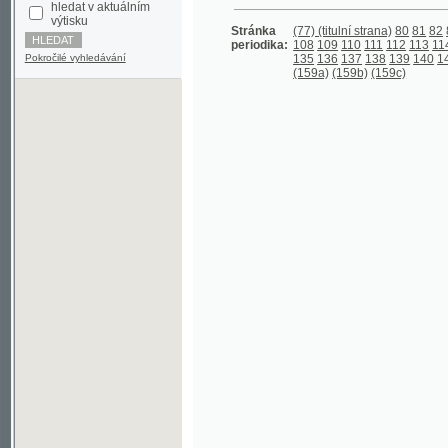
periodika:
108
109
110
111
112
113
114
115
11
Pokročilé vyhledávání
135
136
137
138
139
140
141
142
1
(159a)
(159b)
(159c)