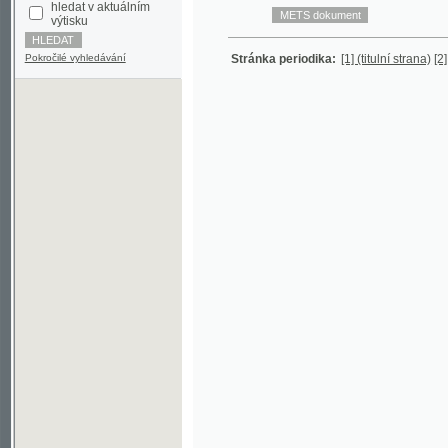
Pokročilé vyhledávání
Stránka periodika:
[1] (titulní strana)
[2]
[3]
[4]
[5