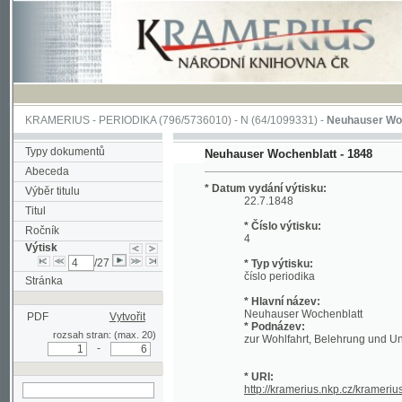
KRAMERIUS
-
PERIODIKA
(796/5736010) -
N
(64/1099331) -
Neuhauser Wochenbla
Typy dokumentů
Neuhauser Wochenblatt - 1848
Abeceda
* Datum vydání výtisku:
Výběr titulu
22.7.1848
Titul
* Číslo výtisku:
Ročník
4
Výtisk
/27
* Typ výtisku:
číslo periodika
Stránka
* Hlavní název:
Neuhauser Wochenblatt
PDF
Vytvořit
* Podnázev:
rozsah stran: (max. 20)
zur Wohlfahrt, Belehrung und Unterhalt
-
* URI:
http://kramerius.nkp.cz/kramerius/han
hledat v aktuálním
výtisku