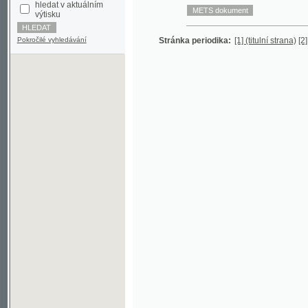
Pokročilé vyhledávání
Stránka periodika:
[1] (titulní strana)
[2]
3
4
©2003-2010
Developed
under GNU GPL
by
Qbizm
,
NKČR
and
KNAV