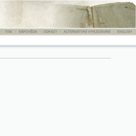
OVĚDA
-
ODKAZY
-
ALTERNATIVNÍ VYHLEDÁVÁNÍ
-
ENGLISH