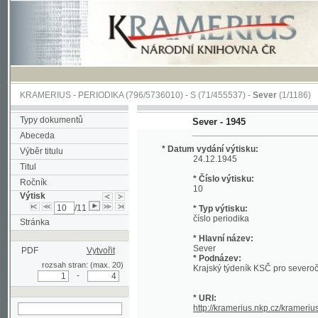
KRAMERIUS
-
PERIODIKA
(796/5736010) -
S
(71/455537) -
Sever
(1/1186)
Typy dokumentů
Sever - 1945
Abeceda
* Datum vydání výtisku:
Výběr titulu
24.12.1945
Titul
* Číslo výtisku:
Ročník
10
Výtisk
/11
* Typ výtisku:
číslo periodika
Stránka
* Hlavní název:
Sever
PDF
Vytvořit
* Podnázev:
rozsah stran: (max. 20)
Krajský týdeník KSČ pro severočeské po
-
* URI:
http://kramerius.nkp.cz/kramerius/hand
hledat v aktuálním
výtisku