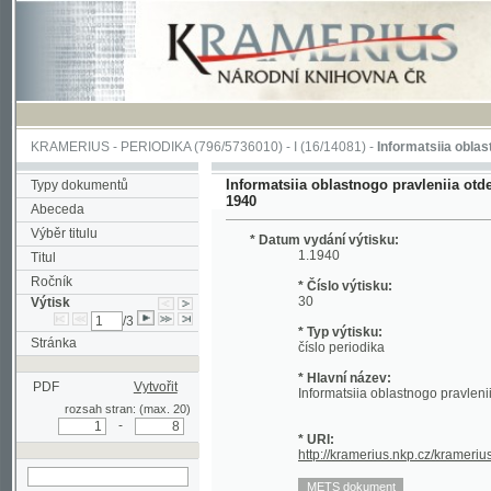
KRAMERIUS
-
PERIODIKA
(796/5736010) -
I
(16/14081) -
Informatsiia oblastnogo pra
Informatsiia oblastnogo pravleniia otdela Obsh
Typy dokumentů
1940
Abeceda
Výběr titulu
* Datum vydání výtisku:
1.1940
Titul
Ročník
* Číslo výtisku:
30
Výtisk
/3
* Typ výtisku:
Stránka
číslo periodika
* Hlavní název:
PDF
Vytvořit
Informatsiia oblastnogo pravleniia Obshch
rozsah stran: (max. 20)
-
* URI:
http://kramerius.nkp.cz/kramerius/hand
hledat v aktuálním
výtisku
Stránka periodika:
(1)
2
3
4
5
6
7
8