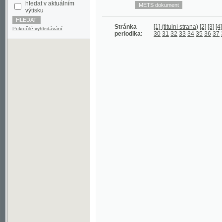
Stránka
[1] (titulní strana)
[2]
[3]
[4] (prázd
Pokročilé vyhledávání
periodika:
30
31
32
33
34
35
36
37
38
39
4