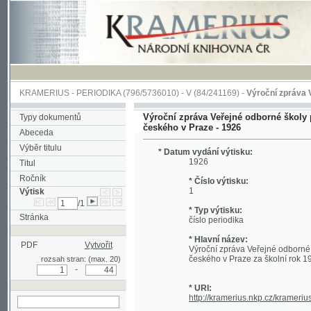
KRAMERIUS
-
PERIODIKA
(796/5736010) -
V
(84/241169) -
Výroční zpráva Veřejné o
Výroční zpráva Veřejné odborné školy pro žen
Typy dokumentů
českého v Praze - 1926
Abeceda
Výběr titulu
* Datum vydání výtisku:
1926
Titul
Ročník
* Číslo výtisku:
1
Výtisk
/1
* Typ výtisku:
Stránka
číslo periodika
* Hlavní název:
PDF
Vytvořit
Výroční zpráva Veřejné odborné školy p
českého v Praze za školní rok 1925-26
rozsah stran: (max. 20)
-
* URI:
http://kramerius.nkp.cz/kramerius/hand
hledat v aktuálním
výtisku