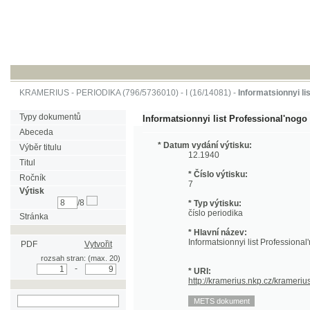
KRAMERIUS
-
PERIODIKA
(796/5736010) -
I
(16/14081) -
Informatsionnyi list Profe
Typy dokumentů
Informatsionnyi list Professional'nogo soiuza 
Abeceda
* Datum vydání výtisku:
Výběr titulu
12.1940
Titul
* Číslo výtisku:
Ročník
7
Výtisk
/8
* Typ výtisku:
číslo periodika
Stránka
* Hlavní název:
Informatsionnyi list Professional'nogo so
PDF
Vytvořit
rozsah stran: (max. 20)
-
* URI:
http://kramerius.nkp.cz/kramerius/hand
hledat v aktuálním
výtisku
Stránka periodika:
(1)
2
3
4
5
6
7
8
9