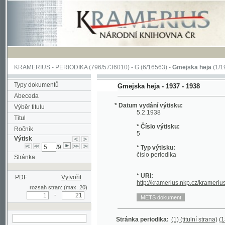
KRAMERIUS
-
PERIODIKA
(796/5736010) -
G
(6/16563) -
Gmejska heja
(1/197)
Typy dokumentů
Gmejska heja - 1937 - 1938
Abeceda
* Datum vydání výtisku:
Výběr titulu
5.2.1938
Titul
* Číslo výtisku:
Ročník
5
Výtisk
/9
* Typ výtisku:
číslo periodika
Stránka
* URI:
PDF
Vytvořit
http://kramerius.nkp.cz/kramerius/hand
rozsah stran: (max. 20)
-
Stránka periodika:
(1) (titulní strana)
(1a)
(2)
3
hledat v aktuálním
výtisku