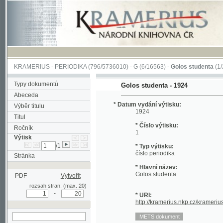
KRAMERIUS
-
PERIODIKA
(796/5736010) -
G
(6/16563) -
Golos studenta
(1/20)
Typy dokumentů
Golos studenta - 1924
Abeceda
* Datum vydání výtisku:
Výběr titulu
1924
Titul
* Číslo výtisku:
Ročník
1
Výtisk
/1
* Typ výtisku:
číslo periodika
Stránka
* Hlavní název:
Golos studenta
PDF
Vytvořit
rozsah stran: (max. 20)
-
* URI:
http://kramerius.nkp.cz/kramerius/hand
hledat v aktuálním
výtisku
Stránka periodika:
(1)
2
3
4
5
6
7
8
9
10
11
12