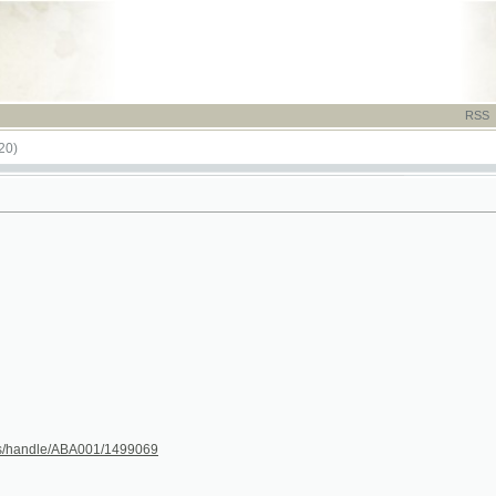
RSS
-
TISK
-
NÁP
le/ABA001/1499069
13
14
15
16
17
18
19
20