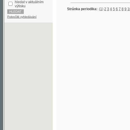
Pokročilé vyhledávání
©2003-2010
Developed
under GNU GPL
by
Qbizm
,
NKČR
and
KNAV