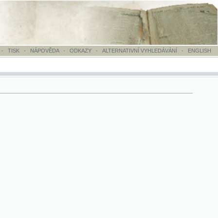
OVĚDA
-
ODKAZY
-
ALTERNATIVNÍ VYHLEDÁVÁNÍ
-
ENGLISH