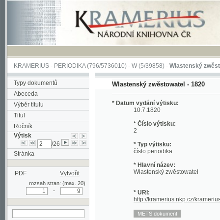
KRAMERIUS
-
PERIODIKA
(796/5736010) -
W
(5/39858) -
Wlastenský zwěstowatel
(
Typy dokumentů
Wlastenský zwěstowatel - 1820
Abeceda
* Datum vydání výtisku:
Výběr titulu
10.7.1820
Titul
* Číslo výtisku:
Ročník
2
Výtisk
/26
* Typ výtisku:
číslo periodika
Stránka
* Hlavní název:
Wlastenský zwěstowatel
PDF
Vytvořit
rozsah stran: (max. 20)
-
* URI:
http://kramerius.nkp.cz/kramerius/hand
hledat v aktuálním
výtisku
Stránka periodika:
(9)
10
11
12
13
14
15
16
(1