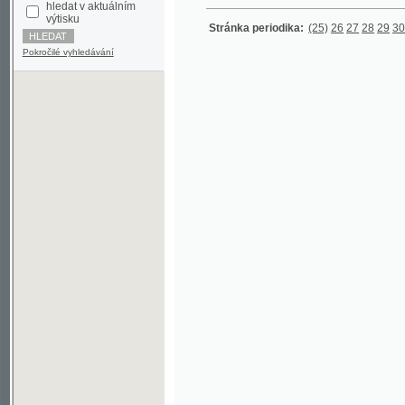
Pokročilé vyhledávání
©2003-2010
Developed
under GNU GPL
by
Qbizm
,
NKČR
and
KNAV