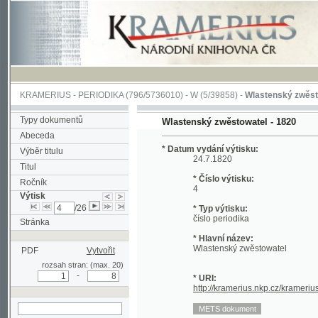
KRAMERIUS
-
PERIODIKA
(796/5736010) -
W
(5/39858) -
Wlastenský zwěstowatel
(
Typy dokumentů
Wlastenský zwěstowatel - 1820
Abeceda
* Datum vydání výtisku:
Výběr titulu
24.7.1820
Titul
* Číslo výtisku:
Ročník
4
Výtisk
/26
* Typ výtisku:
číslo periodika
Stránka
* Hlavní název:
Wlastenský zwěstowatel
PDF
Vytvořit
rozsah stran: (max. 20)
-
* URI:
http://kramerius.nkp.cz/kramerius/hand
hledat v aktuálním
výtisku
Stránka periodika:
(25)
26
27
28
29
30
31
32