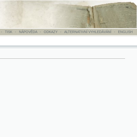
OVĚDA
-
ODKAZY
-
ALTERNATIVNÍ VYHLEDÁVÁNÍ
-
ENGLISH