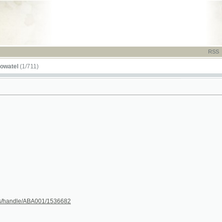
RSS
-
TISK
-
NÁP
1/711)
le/ABA001/1536682