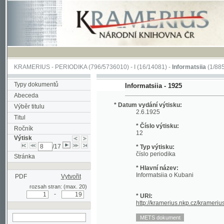
KRAMERIUS
-
PERIODIKA
(796/5736010) -
I
(16/14081) -
Informatsiia
(1/885)
Typy dokumentů
Informatsiia - 1925
Abeceda
* Datum vydání výtisku:
Výběr titulu
2.6.1925
Titul
* Číslo výtisku:
Ročník
12
Výtisk
/17
* Typ výtisku:
číslo periodika
Stránka
* Hlavní název:
Informatsiia o Kubani
PDF
Vytvořit
rozsah stran: (max. 20)
-
* URI:
http://kramerius.nkp.cz/kramerius/han
hledat v aktuálním
výtisku
Stránka periodika:
1 (titulní strana)
2
3
4
5
6
7