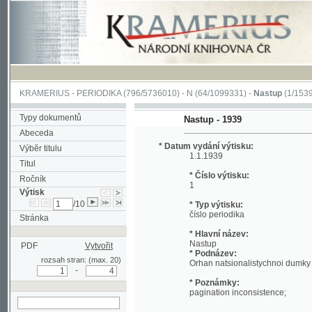
KRAMERIUS
-
PERIODIKA
(796/5736010) -
N
(64/1099331) -
Nastup
(1/1539)
Typy dokumentů
Nastup - 1939
Abeceda
* Datum vydání výtisku:
Výběr titulu
1.1.1939
Titul
* Číslo výtisku:
Ročník
1
Výtisk
/10
* Typ výtisku:
číslo periodika
Stránka
* Hlavní název:
Nastup
PDF
Vytvořit
* Podnázev:
rozsah stran: (max. 20)
Orhan natsionalistychnoi dumky
-
* Poznámky:
pagination inconsistence;
hledat v aktuálním
* URI:
výtisku
http://kramerius.nkp.cz/kramerius/han