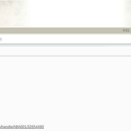
RSS
-
TISK
-
NÁP
dle/ABA001/32654490