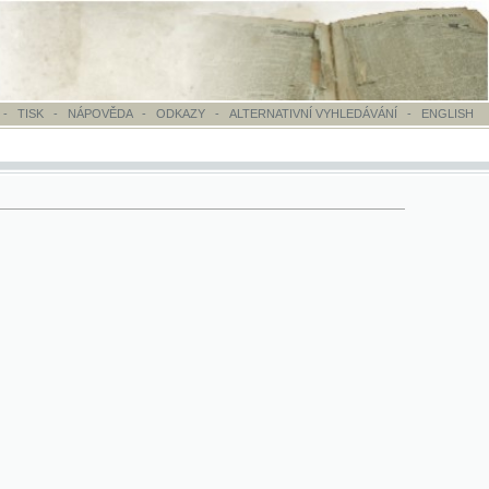
OVĚDA
-
ODKAZY
-
ALTERNATIVNÍ VYHLEDÁVÁNÍ
-
ENGLISH