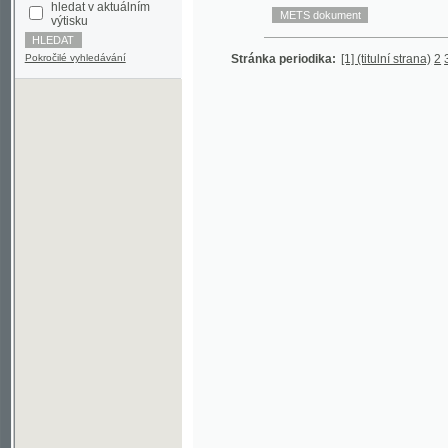
Pokročilé vyhledávání
Stránka periodika:
[1] (titulní strana)
2
3
4
©2003-2010
Developed
under GNU GPL
by
Qbizm
,
NKČR
and
KNAV