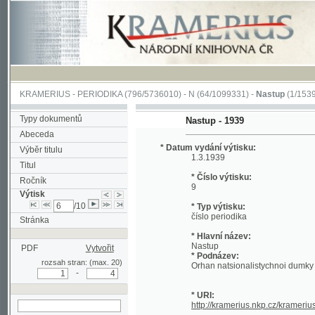
KRAMERIUS
-
PERIODIKA
(796/5736010) -
N
(64/1099331) -
Nastup
(1/1539)
Typy dokumentů
Nastup - 1939
Abeceda
* Datum vydání výtisku:
Výběr titulu
1.3.1939
Titul
* Číslo výtisku:
Ročník
9
Výtisk
/10
* Typ výtisku:
číslo periodika
Stránka
* Hlavní název:
Nastup
PDF
Vytvořit
* Podnázev:
rozsah stran: (max. 20)
Orhan natsionalistychnoi dumky
-
* URI:
http://kramerius.nkp.cz/kramerius/han
hledat v aktuálním
výtisku