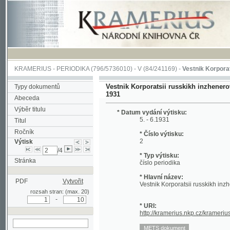
KRAMERIUS
-
PERIODIKA
(796/5736010) -
V
(84/241169) -
Vestnik Korporatsii russ
Vestnik Korporatsii russkikh inzhenerov mekha
Typy dokumentů
1931
Abeceda
Výběr titulu
* Datum vydání výtisku:
5. - 6.1931
Titul
Ročník
* Číslo výtisku:
2
Výtisk
/4
* Typ výtisku:
Stránka
číslo periodika
* Hlavní název:
PDF
Vytvořit
Vestnik Korporatsii russkikh inzhenerov 
rozsah stran: (max. 20)
-
* URI:
http://kramerius.nkp.cz/kramerius/hand
hledat v aktuálním
výtisku
Stránka periodika:
(1)
2
3
4
5
6
7
8
9
(10)