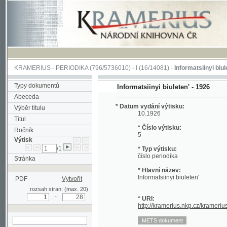
KRAMERIUS
-
PERIODIKA
(796/5736010) -
I
(16/14081) -
Informatsiinyi biuleten'
(1/
Typy dokumentů
Informatsiinyi biuleten' - 1926
Abeceda
* Datum vydání výtisku:
Výběr titulu
10.1926
Titul
* Číslo výtisku:
Ročník
5
Výtisk
/1
* Typ výtisku:
číslo periodika
Stránka
* Hlavní název:
Informatsiinyi biuleten'
PDF
Vytvořit
rozsah stran: (max. 20)
-
* URI:
http://kramerius.nkp.cz/kramerius/han
hledat v aktuálním
výtisku
Stránka periodika:
[1a]
[1b] (prázdná strana)
[1