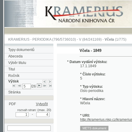
KRAMERIUS
-
PERIODIKA
(796/5736010) -
V
(84/241169) -
Včela
(1/775)
Typy dokumentů
Včela - 1849
Abeceda
* Datum vydání výtisku:
Výběr titulu
17.1.1849
Titul
* Číslo výtisku:
Ročník
5
Výtisk
/26
* Typ výtisku:
číslo periodika
Stránka
* Hlavní název:
Wčela
PDF
Vytvořit
rozsah stran: (max. 20)
-
* URI:
http://kramerius.nkp.cz/kramerius/hand
hledat v aktuálním
výtisku
Stránka periodika:
(17)
18
19
20