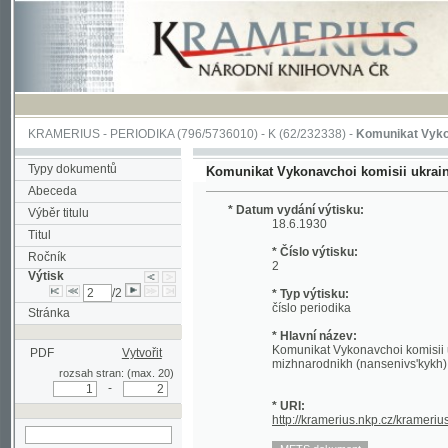
KRAMERIUS
-
PERIODIKA
(796/5736010) -
K
(62/232338) -
Komunikat Vykonavchoi k
Typy dokumentů
Komunikat Vykonavchoi komisii ukrains'kykh e
Abeceda
* Datum vydání výtisku:
Výběr titulu
18.6.1930
Titul
* Číslo výtisku:
Ročník
2
Výtisk
/2
* Typ výtisku:
číslo periodika
Stránka
* Hlavní název:
Komunikat Vykonavchoi komisii ukrains'ky
PDF
Vytvořit
mizhnarodnikh (nansenivs'kykh) pashpor
rozsah stran: (max. 20)
-
* URI:
http://kramerius.nkp.cz/kramerius/hand
hledat v aktuálním
výtisku