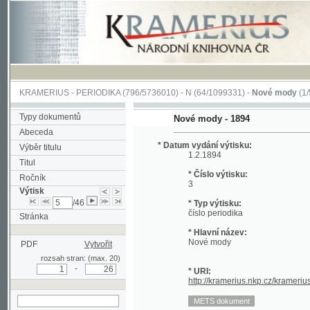
KRAMERIUS
-
PERIODIKA
(796/5736010) -
N
(64/1099331) -
Nové mody
(1/5057)
Typy dokumentů
Nové mody - 1894
Abeceda
* Datum vydání výtisku:
Výběr titulu
1.2.1894
Titul
* Číslo výtisku:
Ročník
3
Výtisk
/46
* Typ výtisku:
číslo periodika
Stránka
* Hlavní název:
Nové mody
PDF
Vytvořit
rozsah stran: (max. 20)
-
* URI:
http://kramerius.nkp.cz/kramerius/hand
hledat v aktuálním
výtisku
Stránka periodika:
(1a) (titulní strana)
(1b)
(1)