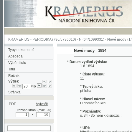
KRAMERIUS
-
PERIODIKA
(796/5736010) -
N
(64/1099331) -
Nové mody
(1/5057)
Typy dokumentů
Nové mody - 1894
Abeceda
* Datum vydání výtisku:
Výběr titulu
1.6.1894
Titul
* Číslo výtisku:
Ročník
11
Výtisk
/46
* Typ výtisku:
příloha
Stránka
* Hlavní název:
U domácího krbu
PDF
Vytvořit
rozsah stran: (max. 20)
* Poznámky:
-
s. 34 - 35 není k dispozici;
* URI:
http://kramerius.nkp.cz/kramerius/hand
hledat v aktuálním
výtisku