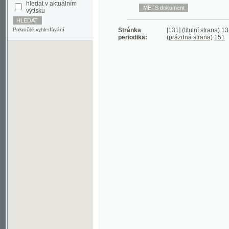
Pokročilé vyhledávání
Stránka
[131] (titulní strana)
132
133
1
periodika:
(prázdná strana)
151