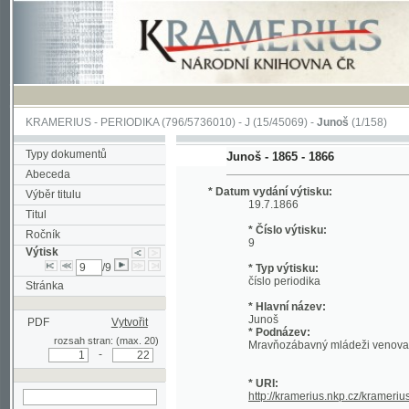
KRAMERIUS
-
PERIODIKA
(796/5736010) -
J
(15/45069) -
Junoš
(1/158)
Typy dokumentů
Junoš - 1865 - 1866
Abeceda
* Datum vydání výtisku:
Výběr titulu
19.7.1866
Titul
* Číslo výtisku:
Ročník
9
Výtisk
/9
* Typ výtisku:
číslo periodika
Stránka
* Hlavní název:
Junoš
PDF
Vytvořit
* Podnázev:
rozsah stran: (max. 20)
Mravňozábavný mládeži venovaný časo
-
* URI:
http://kramerius.nkp.cz/kramerius/han
hledat v aktuálním
výtisku