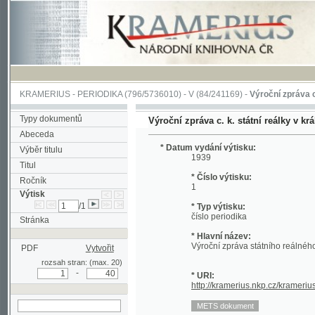
KRAMERIUS
-
PERIODIKA
(796/5736010) -
V
(84/241169) -
Výroční zpráva c. k. stát
Typy dokumentů
Výroční zpráva c. k. státní reálky v král. hor.
Abeceda
* Datum vydání výtisku:
Výběr titulu
1939
Titul
* Číslo výtisku:
Ročník
1
Výtisk
/1
* Typ výtisku:
číslo periodika
Stránka
* Hlavní název:
Výroční zpráva státního reálného gymna
PDF
Vytvořit
rozsah stran: (max. 20)
-
* URI:
http://kramerius.nkp.cz/kramerius/han
hledat v aktuálním
výtisku
Stránka
[a] (titulní strana)
[b] (prázdná stra