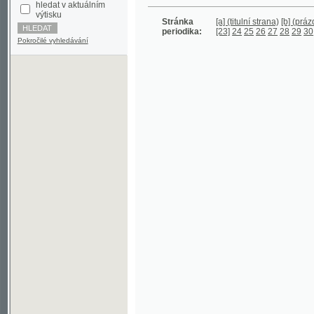
periodika:
[23]
24
25
26
27
28
29
30
31
32
3
Pokročilé vyhledávání