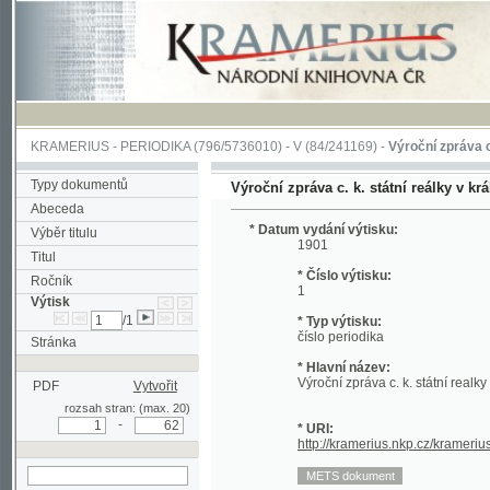
KRAMERIUS
-
PERIODIKA
(796/5736010) -
V
(84/241169) -
Výroční zpráva c. k. stát
Typy dokumentů
Výroční zpráva c. k. státní reálky v král. hor.
Abeceda
* Datum vydání výtisku:
Výběr titulu
1901
Titul
* Číslo výtisku:
Ročník
1
Výtisk
/1
* Typ výtisku:
číslo periodika
Stránka
* Hlavní název:
Výroční zpráva c. k. státní realky v král.
PDF
Vytvořit
rozsah stran: (max. 20)
-
* URI:
http://kramerius.nkp.cz/kramerius/han
hledat v aktuálním
výtisku
Stránka
[a] (titulní strana)
[b] (prázdná strana)