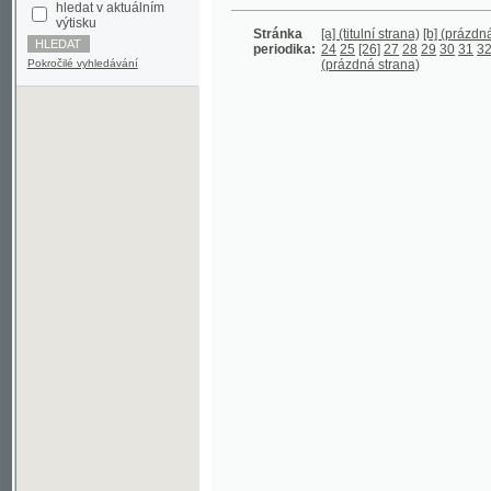
periodika:
24
25
[26]
27
28
29
30
31
32
33
34
Pokročilé vyhledávání
(prázdná strana)