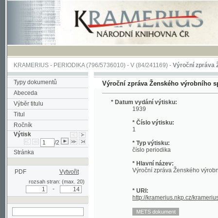
KRAMERIUS
-
PERIODIKA
(796/5736010) -
V
(84/241169) -
Výroční zpráva Ženskéh
Typy dokumentů
Výroční zpráva Ženského výrobního spolku č
Abeceda
* Datum vydání výtisku:
Výběr titulu
1939
Titul
* Číslo výtisku:
Ročník
1
Výtisk
/2
* Typ výtisku:
číslo periodika
Stránka
* Hlavní název:
Výroční zpráva Ženského výrobního spol
PDF
Vytvořit
rozsah stran: (max. 20)
-
* URI:
http://kramerius.nkp.cz/kramerius/hand
hledat v aktuálním
výtisku
Stránka periodika:
[1] (titulní strana)
[2]
[3]
[4]
[5