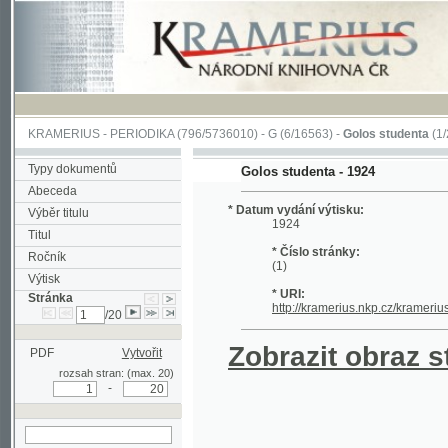
KRAMERIUS
-
PERIODIKA
(796/5736010) -
G
(6/16563) -
Golos studenta
(1/20)
Typy dokumentů
Golos studenta - 1924
Abeceda
* Datum vydání výtisku:
Výběr titulu
1924
Titul
* Číslo stránky:
Ročník
(1)
Výtisk
* URI:
Stránka
http://kramerius.nkp.cz/kramerius/hand
/20
Zobrazit obraz strá
PDF
Vytvořit
rozsah stran: (max. 20)
-
hledat na aktuální
stránce