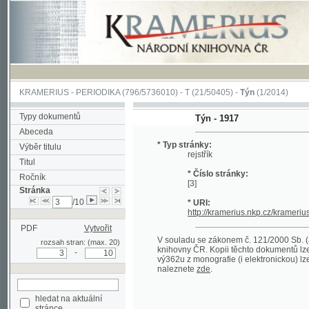
KRAMERIUS
-
PERIODIKA
(796/5736010) -
T
(21/50405) -
Týn
(1/2014)
Typy dokumentů
Týn - 1917
Abeceda
* Typ stránky:
Výběr titulu
rejstřík
Titul
* Číslo stránky:
Ročník
[3]
Stránka
/10
* URI:
http://kramerius.nkp.cz/kramerius/han
PDF
Vytvořit
V souladu se zákonem č. 121/2000 Sb. (autorsk
rozsah stran: (max. 20)
knihovny ČR. Kopii těchto dokumentů lze získat 
-
vý362u z monografie (i elektronickou) lze získa
naleznete
zde
.
hledat na aktuální
stránce
Pokročilé vyhledávání