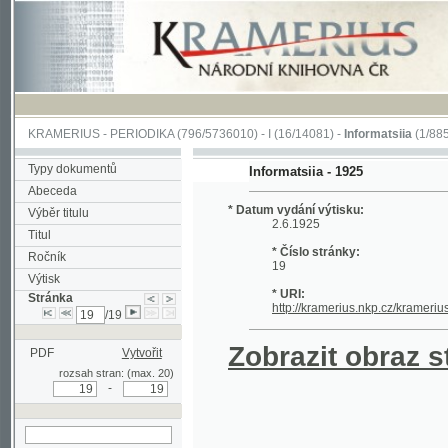
KRAMERIUS
-
PERIODIKA
(796/5736010) -
I
(16/14081) -
Informatsiia
(1/885)
Typy dokumentů
Informatsiia - 1925
Abeceda
* Datum vydání výtisku:
Výběr titulu
2.6.1925
Titul
* Číslo stránky:
Ročník
19
Výtisk
* URI:
Stránka
http://kramerius.nkp.cz/kramerius/han
/19
Zobrazit obraz strá
PDF
Vytvořit
rozsah stran: (max. 20)
-
hledat na aktuální
stránce