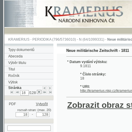
KRAMERIUS
-
PERIODIKA
(796/5736010) -
N
(64/1099331) -
Neue militärische Zeits
Typy dokumentů
Neue militärische Zeitschrift - 1811
Abeceda
* Datum vydání výtisku:
Výběr titulu
9.1811
Titul
* Číslo stránky:
Ročník
18
Výtisk
* URI:
Stránka
http://kramerius.nkp.cz/kramerius/han
/128
Zobrazit obraz strá
PDF
Vytvořit
rozsah stran: (max. 20)
-
hledat na aktuální
stránce