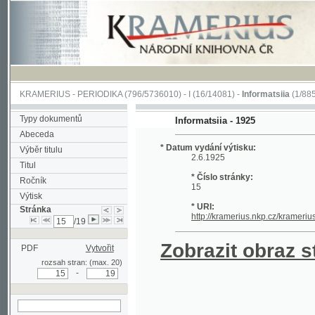
KRAMERIUS
-
PERIODIKA
(796/5736010) -
I
(16/14081) -
Informatsiia
(1/885)
Typy dokumentů
Informatsiia - 1925
Abeceda
* Datum vydání výtisku:
Výběr titulu
2.6.1925
Titul
* Číslo stránky:
Ročník
15
Výtisk
* URI:
Stránka
http://kramerius.nkp.cz/kramerius/han
/19
Zobrazit obraz strá
PDF
Vytvořit
rozsah stran: (max. 20)
-
hledat na aktuální
stránce