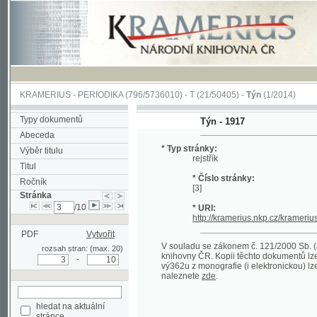
KRAMERIUS
-
PERIODIKA
(796/5736010) -
T
(21/50405) -
Týn
(1/2014)
Typy dokumentů
Týn - 1917
Abeceda
* Typ stránky:
Výběr titulu
rejstřík
Titul
* Číslo stránky:
Ročník
[3]
Stránka
/10
* URI:
http://kramerius.nkp.cz/kramerius/han
PDF
Vytvořit
V souladu se zákonem č. 121/2000 Sb. (autorsk
rozsah stran: (max. 20)
knihovny ČR. Kopii těchto dokumentů lze získat 
-
vý362u z monografie (i elektronickou) lze získa
naleznete
zde
.
hledat na aktuální
stránce
Pokročilé vyhledávání