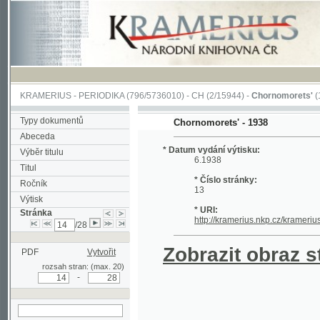
KRAMERIUS
-
PERIODIKA
(796/5736010) -
CH
(2/15944) -
Chornomorets'
(1/115)
Typy dokumentů
Chornomorets' - 1938
Abeceda
* Datum vydání výtisku:
Výběr titulu
6.1938
Titul
* Číslo stránky:
Ročník
13
Výtisk
* URI:
Stránka
http://kramerius.nkp.cz/kramerius/hand
/28
Zobrazit obraz strá
PDF
Vytvořit
rozsah stran: (max. 20)
-
hledat na aktuální
stránce