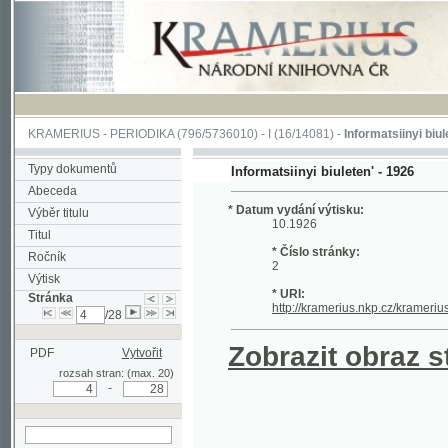
KRAMERIUS
-
PERIODIKA
(796/5736010) -
I
(16/14081) -
Informatsiinyi biuleten'
(1/
Typy dokumentů
Informatsiinyi biuleten' - 1926
Abeceda
* Datum vydání výtisku:
Výběr titulu
10.1926
Titul
* Číslo stránky:
Ročník
2
Výtisk
* URI:
Stránka
http://kramerius.nkp.cz/kramerius/han
/28
Zobrazit obraz strá
PDF
Vytvořit
rozsah stran: (max. 20)
-
hledat na aktuální
stránce