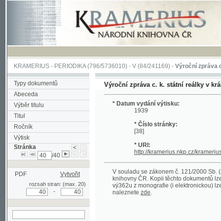
KRAMERIUS
-
PERIODIKA
(796/5736010) -
V
(84/241169) -
Výroční zpráva c. k. stát
Typy dokumentů
Výroční zpráva c. k. státní reálky v král. hor.
Abeceda
* Datum vydání výtisku:
Výběr titulu
1939
Titul
* Číslo stránky:
Ročník
[38]
Výtisk
* URI:
Stránka
http://kramerius.nkp.cz/kramerius/han
/40
V souladu se zákonem č. 121/2000 Sb. (autorsk
PDF
Vytvořit
knihovny ČR. Kopii těchto dokumentů lze získat 
rozsah stran: (max. 20)
vý362u z monografie (i elektronickou) lze získa
-
naleznete
zde
.
hledat na aktuální
stránce