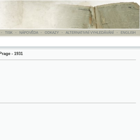
OVĚDA
-
ODKAZY
-
ALTERNATIVNÍ VYHLEDÁVÁNÍ
-
ENGLISH