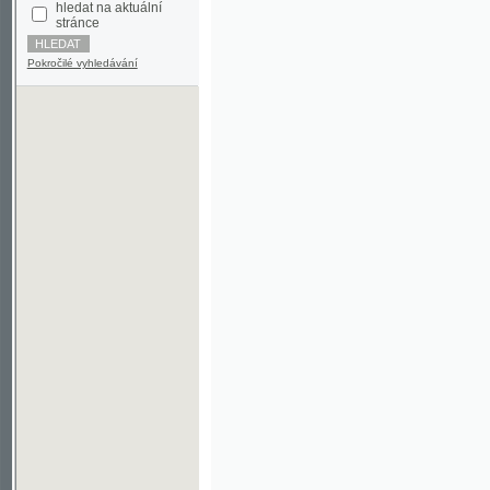
Pokročilé vyhledávání
©2003-2010
Developed
under GNU GPL
by
Qbizm
,
NKČR
and
KNAV