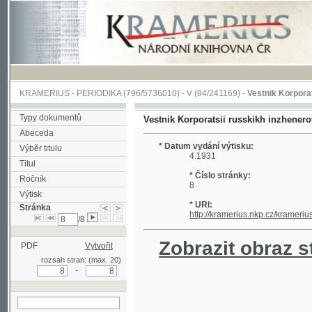
KRAMERIUS
-
PERIODIKA
(796/5736010) -
V
(84/241169) -
Vestnik Korporatsii russ
Typy dokumentů
Vestnik Korporatsii russkikh inzhenerov mekha
Abeceda
* Datum vydání výtisku:
Výběr titulu
4.1931
Titul
* Číslo stránky:
Ročník
8
Výtisk
* URI:
Stránka
http://kramerius.nkp.cz/kramerius/hand
/8
Zobrazit obraz strá
PDF
Vytvořit
rozsah stran: (max. 20)
-
hledat na aktuální
stránce