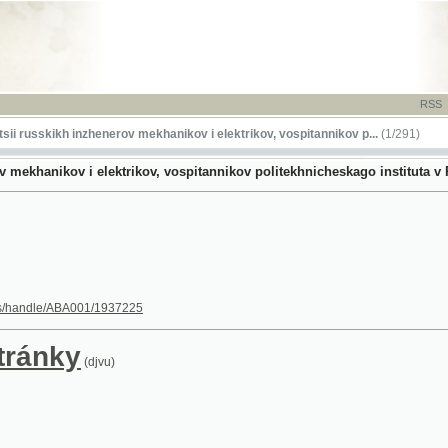
RSS
-
TISK
-
NÁP
kikh inzhenerov mekhanikov i elektrikov, vospitannikov p...
(1/291)
nikov i elektrikov, vospitannikov politekhnicheskago instituta v Prage - 1931
le/ABA001/1937225
nky
(djvu)