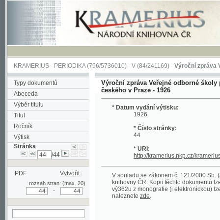
KRAMERIUS
-
PERIODIKA
(796/5736010) -
V
(84/241169) -
Výroční zpráva Veřejné o
Výroční zpráva Veřejné odborné školy pro žen
Typy dokumentů
českého v Praze - 1926
Abeceda
Výběr titulu
* Datum vydání výtisku:
1926
Titul
Ročník
* Číslo stránky:
44
Výtisk
Stránka
* URI:
/44
http://kramerius.nkp.cz/kramerius/hand
PDF
Vytvořit
V souladu se zákonem č. 121/2000 Sb. (autorsk
knihovny ČR. Kopii těchto dokumentů lze získat 
rozsah stran: (max. 20)
vý362u z monografie (i elektronickou) lze získa
-
naleznete
zde
.
hledat na aktuální
stránce