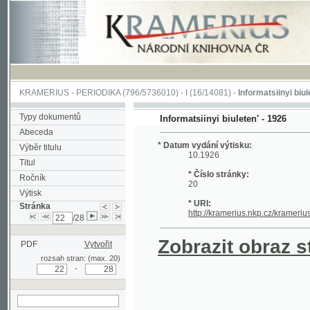
KRAMERIUS
-
PERIODIKA
(796/5736010) -
I
(16/14081) -
Informatsiinyi biuleten'
(1/
Typy dokumentů
Informatsiinyi biuleten' - 1926
Abeceda
* Datum vydání výtisku:
Výběr titulu
10.1926
Titul
* Číslo stránky:
Ročník
20
Výtisk
* URI:
Stránka
http://kramerius.nkp.cz/kramerius/han
/28
Zobrazit obraz strá
PDF
Vytvořit
rozsah stran: (max. 20)
-
hledat na aktuální
stránce