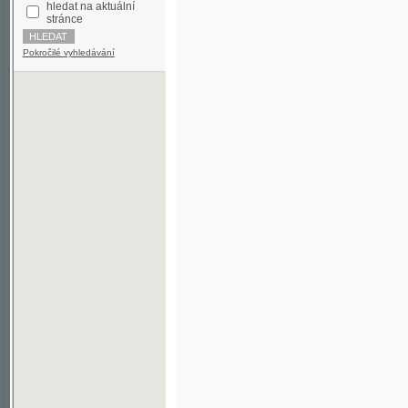
Pokročilé vyhledávání
©2003-2010
Developed
under GNU GPL
by
Qbizm
,
NKČR
and
KNAV