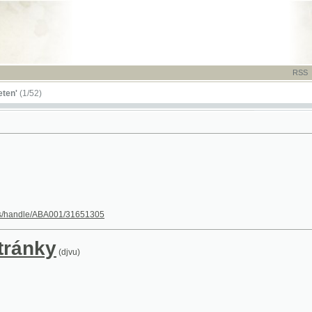
RSS
-
TISK
-
NÁP
52)
dle/ABA001/31651305
nky
(djvu)