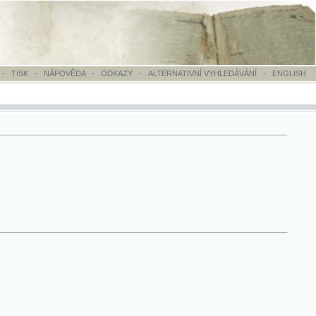
OVĚDA
-
ODKAZY
-
ALTERNATIVNÍ VYHLEDÁVÁNÍ
-
ENGLISH