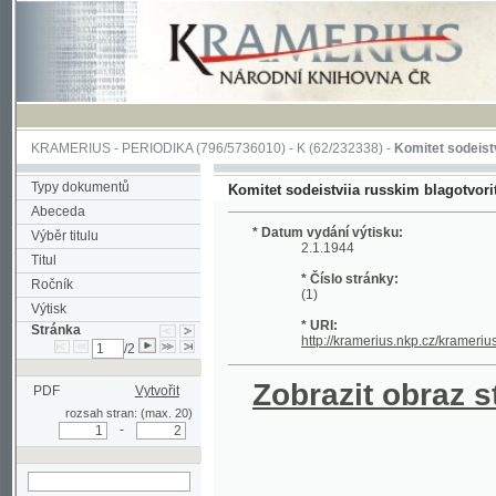
KRAMERIUS
-
PERIODIKA
(796/5736010) -
K
(62/232338) -
Komitet sodeistviia russ
Typy dokumentů
Komitet sodeistviia russkim blagotvoritel'nym 
Abeceda
* Datum vydání výtisku:
Výběr titulu
2.1.1944
Titul
* Číslo stránky:
Ročník
(1)
Výtisk
* URI:
Stránka
http://kramerius.nkp.cz/kramerius/hand
/2
Zobrazit obraz strá
PDF
Vytvořit
rozsah stran: (max. 20)
-
hledat na aktuální
stránce