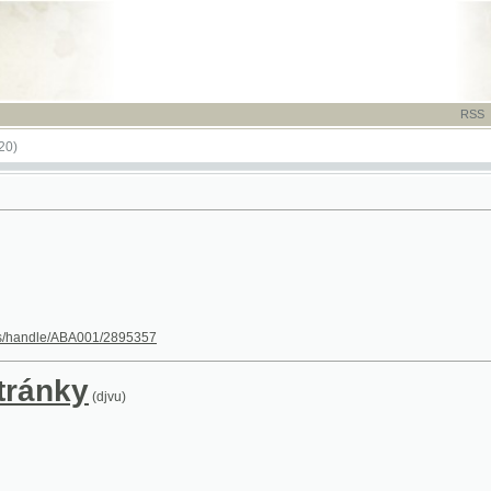
RSS
-
TISK
-
NÁP
le/ABA001/2895357
nky
(djvu)