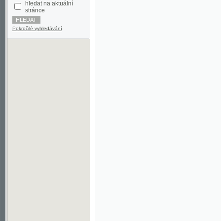
Pokročilé vyhledávání
©2003-2010
Developed
under GNU GPL
by
Qbizm
,
NKČR
and
KNAV