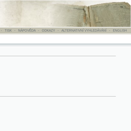
OVĚDA
-
ODKAZY
-
ALTERNATIVNÍ VYHLEDÁVÁNÍ
-
ENGLISH