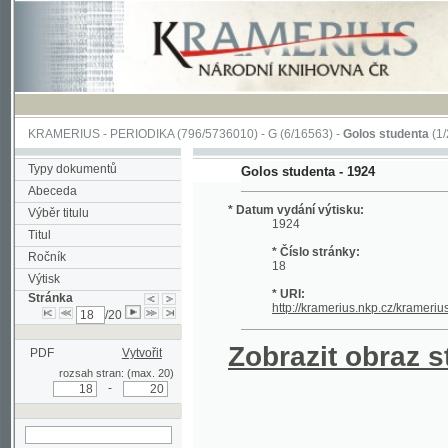
KRAMERIUS
-
PERIODIKA
(796/5736010) -
G
(6/16563) -
Golos studenta
(1/20)
Typy dokumentů
Golos studenta - 1924
Abeceda
* Datum vydání výtisku:
Výběr titulu
1924
Titul
* Číslo stránky:
Ročník
18
Výtisk
* URI:
Stránka
http://kramerius.nkp.cz/kramerius/hand
/20
Zobrazit obraz strá
PDF
Vytvořit
rozsah stran: (max. 20)
-
hledat na aktuální
stránce