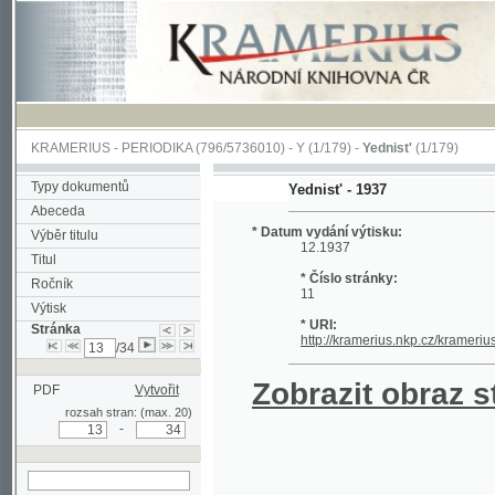
KRAMERIUS
-
PERIODIKA
(796/5736010) -
Y
(1/179) -
Yednist'
(1/179)
Typy dokumentů
Yednist' - 1937
Abeceda
* Datum vydání výtisku:
Výběr titulu
12.1937
Titul
* Číslo stránky:
Ročník
11
Výtisk
* URI:
Stránka
http://kramerius.nkp.cz/kramerius/hand
/34
Zobrazit obraz strá
PDF
Vytvořit
rozsah stran: (max. 20)
-
hledat na aktuální
stránce