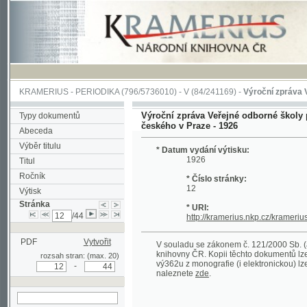
KRAMERIUS
-
PERIODIKA
(796/5736010) -
V
(84/241169) -
Výroční zpráva Veřejné o
Výroční zpráva Veřejné odborné školy pro žen
Typy dokumentů
českého v Praze - 1926
Abeceda
Výběr titulu
* Datum vydání výtisku:
1926
Titul
Ročník
* Číslo stránky:
12
Výtisk
Stránka
* URI:
/44
http://kramerius.nkp.cz/kramerius/hand
PDF
Vytvořit
V souladu se zákonem č. 121/2000 Sb. (autorsk
knihovny ČR. Kopii těchto dokumentů lze získat 
rozsah stran: (max. 20)
vý362u z monografie (i elektronickou) lze získa
-
naleznete
zde
.
hledat na aktuální
stránce