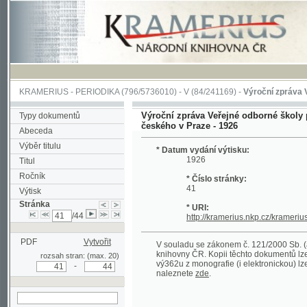
KRAMERIUS
-
PERIODIKA
(796/5736010) -
V
(84/241169) -
Výroční zpráva Veřejné o
Výroční zpráva Veřejné odborné školy pro žen
Typy dokumentů
českého v Praze - 1926
Abeceda
Výběr titulu
* Datum vydání výtisku:
1926
Titul
Ročník
* Číslo stránky:
41
Výtisk
Stránka
* URI:
/44
http://kramerius.nkp.cz/kramerius/hand
PDF
Vytvořit
V souladu se zákonem č. 121/2000 Sb. (autorsk
knihovny ČR. Kopii těchto dokumentů lze získat 
rozsah stran: (max. 20)
vý362u z monografie (i elektronickou) lze získa
-
naleznete
zde
.
hledat na aktuální
stránce