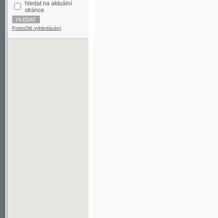
Pokročilé vyhledávání
©2003-2010
Developed
under GNU GPL
by
Qbizm
,
NKČR
and
KNAV