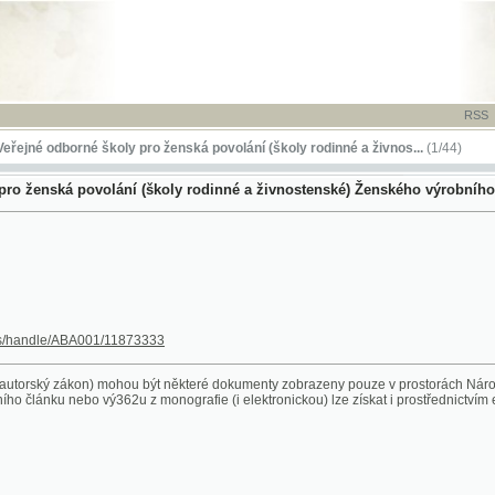
RSS
-
TISK
-
NÁP
dborné školy pro ženská povolání (školy rodinné a živnos...
(1/44)
ská povolání (školy rodinné a živnostenské) Ženského výrobního spolku českéh
le/ABA001/11873333
 zákon) mohou být některé dokumenty zobrazeny pouze v prostorách Národní knihovny ČR. 
ánku nebo vý362u z monografie (i elektronickou) lze získat i prostřednictvím eDDO (Služby