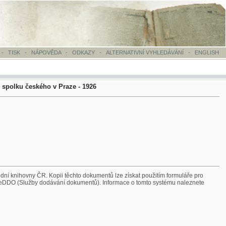
OVĚDA
-
ODKAZY
-
ALTERNATIVNÍ VYHLEDÁVÁNÍ
-
ENGLISH
o v Praze - 1926
Kopii těchto dokumentů lze získat použitím formuláře pro
 dodávání dokumentů). Informace o tomto systému naleznete