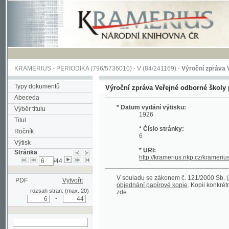
KRAMERIUS
-
PERIODIKA
(796/5736010) -
V
(84/241169) -
Výroční zpráva Veřejné o
Typy dokumentů
Výroční zpráva Veřejné odborné školy pro žen
Abeceda
* Datum vydání výtisku:
Výběr titulu
1926
Titul
* Číslo stránky:
Ročník
6
Výtisk
* URI:
Stránka
http://kramerius.nkp.cz/kramerius/hand
/44
V souladu se zákonem č. 121/2000 Sb. (autorský
PDF
Vytvořit
objednání papírové kopie
. Kopii konkrétního čl
rozsah stran: (max. 20)
zde
.
-
hledat na aktuální
stránce