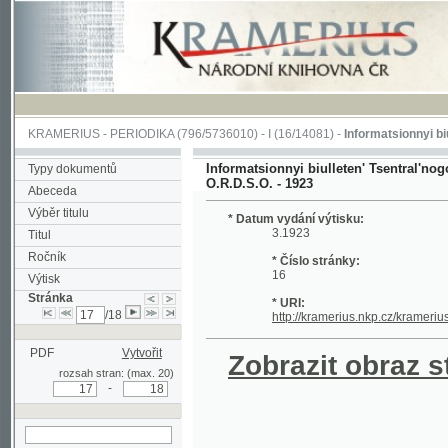
KRAMERIUS
-
PERIODIKA
(796/5736010) -
I
(16/14081) -
Informatsionnyi biulleten' 
Informatsionnyi biulleten' Tsentral'nogo biur
Typy dokumentů
O.R.D.S.O. - 1923
Abeceda
Výběr titulu
* Datum vydání výtisku:
3.1923
Titul
Ročník
* Číslo stránky:
16
Výtisk
Stránka
* URI:
/18
http://kramerius.nkp.cz/kramerius/hand
PDF
Vytvořit
Zobrazit obraz strá
rozsah stran: (max. 20)
-
hledat na aktuální
stránce