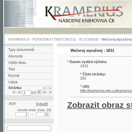
KRAMERIUS
-
PERIODIKA
(796/5736010) -
W
(5/39858) -
Wečernj wyraženj
(1/1126
Typy dokumentů
Wečernj wyraženj - 1831
Abeceda
* Datum vydání výtisku:
Výběr titulu
1831
Titul
* Číslo stránky:
Ročník
282
Výtisk
* URI:
Stránka
http://kramerius.nkp.cz/kramerius/hand
/10
Zobrazit obraz strá
PDF
Vytvořit
rozsah stran: (max. 20)
-
hledat na aktuální
stránce