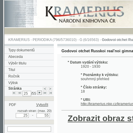
KRAMERIUS
-
PERIODIKA
(796/5736010) -
G
(6/16563) -
Godovoi otchet Russkoi rea
Typy dokumentů
Godovoi otchet Russkoi real'noi gimnazii v Mo
Abeceda
* Datum vydání výtisku:
Výběr titulu
1920 - 1930
Titul
* Poznámky k výtisku:
Ročník
souhrnný přehled
Výtisk
* Číslo stránky:
Stránka
18
/55
* URI:
http://kramerius.nkp.cz/kramerius/hand
PDF
Vytvořit
rozsah stran: (max. 20)
-
Zobrazit obraz strá
hledat na aktuální
stránce