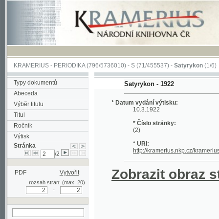
KRAMERIUS
-
PERIODIKA
(796/5736010) -
S
(71/455537) -
Satyrykon
(1/6)
Typy dokumentů
Satyrykon - 1922
Abeceda
* Datum vydání výtisku:
Výběr titulu
10.3.1922
Titul
* Číslo stránky:
Ročník
(2)
Výtisk
* URI:
Stránka
http://kramerius.nkp.cz/kramerius/hand
/2
Zobrazit obraz strá
PDF
Vytvořit
rozsah stran: (max. 20)
-
hledat na aktuální
stránce