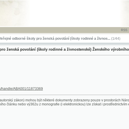
RSS
-
TISK
-
NÁP
dborné školy pro ženská povolání (školy rodinné a živnos...
(1/44)
ská povolání (školy rodinné a živnostenské) Ženského výrobního spolku českéh
le/ABA001/11873369
 zákon) mohou být některé dokumenty zobrazeny pouze v prostorách Národní knihovny ČR. 
ánku nebo vý362u z monografie (i elektronickou) lze získat i prostřednictvím eDDO (Služby