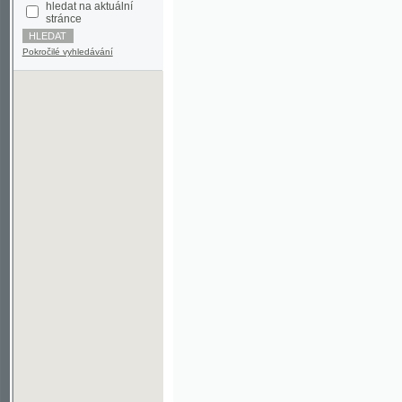
Pokročilé vyhledávání
©2003-2010
Developed
under GNU GPL
by
Qbizm
,
NKČR
and
KNAV