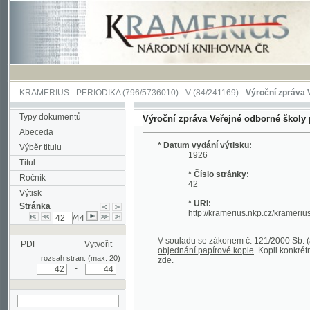
KRAMERIUS
-
PERIODIKA
(796/5736010) -
V
(84/241169) -
Výroční zpráva Veřejné o
Typy dokumentů
Výroční zpráva Veřejné odborné školy pro žen
Abeceda
* Datum vydání výtisku:
Výběr titulu
1926
Titul
* Číslo stránky:
Ročník
42
Výtisk
* URI:
Stránka
http://kramerius.nkp.cz/kramerius/hand
/44
V souladu se zákonem č. 121/2000 Sb. (autorský
PDF
Vytvořit
objednání papírové kopie
. Kopii konkrétního čl
rozsah stran: (max. 20)
zde
.
-
hledat na aktuální
stránce