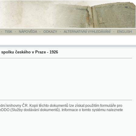
OVĚDA
-
ODKAZY
-
ALTERNATIVNÍ VYHLEDÁVÁNÍ
-
ENGLISH
o v Praze - 1926
Kopii těchto dokumentů lze získat použitím formuláře pro
 dodávání dokumentů). Informace o tomto systému naleznete